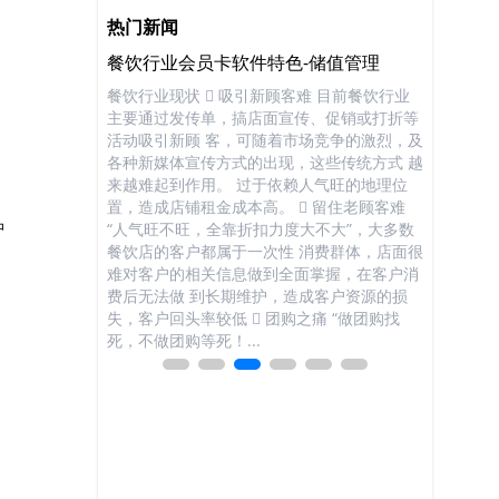
热门新闻
应管理
餐饮行业会员卡软件特色-储值管理
KTV行
处理上百万个乘
餐饮行业现状  吸引新顾客难 目前餐饮行业
KTV行业现
准时的运送到目
主要通过发传单，搞店面宣传、促销或打折等
如雨后春
到航空包裹的追
活动吸引新顾 客，可随着市场竞争的激烈，及
质化的问题
乘客和托运行李都
各种新媒体宣传方式的出现，这些传统方式 越
家庭式KT
使乘客和托运行李
来越难起到作用。 过于依赖人气旺的地理位
如何吸引到
。RFID电子标
置，造成店铺租金成本高。  留住老顾客难
旺不旺，全
中
有的行李标签中、
“人气旺不旺，全靠折扣力度大不大”，大多数
客户都属于
分类设备中去。
餐饮店的客户都属于一次性 消费群体，店面很
的相关信
而不管行李的摆
难对客户的相关信息做到全面掌握，在客户消
做到长期维
场的试验证明
费后无法做 到长期维护，造成客户资源的损
头率较低；
更安全可靠。
失，客户回头率较低  团购之痛 “做团购找
购等死！”
.
死，不做团购等死！...
KTV市...