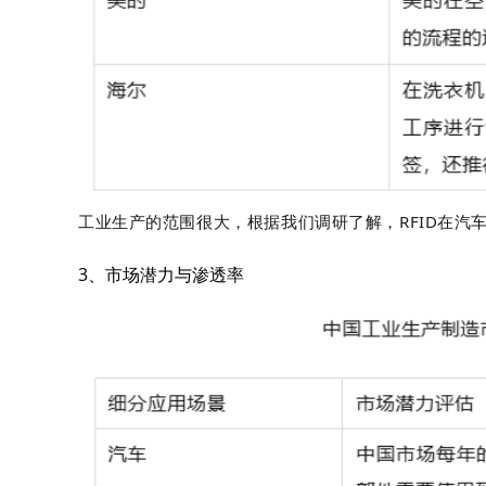
超高频读卡器支持芯片测温是指什么服
气
务？
R
碱
<p>深圳峰华科技公司Uhf读卡器具备芯片测
具
温功能，是指能读出特殊测温芯片标签，如特
息
殊测温标签贴在人或动物身上 ，我司UHF读卡
气
器即可读出人或动物身上的体温度数。测温芯
一种
片标签属订制产品，如有需求联系我司市场部
工业生产的范围很大，根据我们调研了解，
RFID在
汽
术
定购！</p>...
的
密
3、市场潜力与渗透率
发
据
测