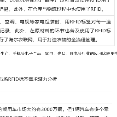
瓶电子化管理系统
飞机乘客与托运包裹的对
FID电子标签可以封装于多种具有耐酸、耐
对于航空工业，每天都要
、抗冲击等物理性能的非金属介质中，因此
客和托运行李，并将他们安全
有抗恶劣环境的特性；同时标签本身具有信
的地。将RFID电子标签,运用
存储功能，面对使用环境复杂，流动性大的
踪和管理， 确保航空公司对
瓶，用RFID电子标签对其进行信息化管理是
能够进行 追踪管理和确认，
极佳的选择 性能特点 采用RFID识别技
安全准时到达目的地得到了保证
车生产、手机等电子产品、家电、光伏、锂电
等行业的应用比较集
，每个工业气瓶拥有一个全球唯一无法更改
签系统可以 简单的整合到现
序列号，读写操作时采用验证机制和多重加
办理登机手续的打印机和行李
技术；无法伪造仿制。同时保证只有该系统
该系统能够自动的扫描行李，
行的电子标签才能被有效识别。 识别和数
放方向和是否叠放。 通过现
写入过程由手持读写仪完成。 气瓶每次检
RFID系统比现有的条码系统
、充气及相关操作人员的信息由...
RFID智能标签更适合航空业的..