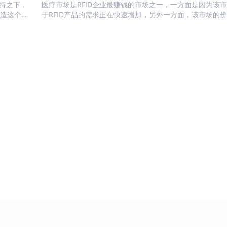
、市场驱动
持之下，
位置，配合智能分拣系统还能自动完成图书的分类整理，大
医疗市场是RFID企业最赚钱的市场之一，一方面是因为该
制造这个场
图书处理时间，有效缓解高峰期排队拥堵问题，既减少了读
于RFID产品的需求正在快速增加，另外一方面，该市场的
养
间，也减轻了工作人员的重复劳动压力。 对于图书盘点与
好。 RFID在医疗行业的细分市场可以细分为：医疗布草、S
瓶电子化管理系统
飞机乘客与托运包裹的对
RFID技术让高效精准盘点成为可能。工作人员手持便携式R..
制品以及其他医疗资产管理等4个场景。 医疗布草：指的是
FID电子标签可以封装于多种具有耐酸、耐
对于航空工业，每天都要
3、市场潜
域的布草以及专用服装的管理等。 SPD：目前全国的大医
、抗冲击等物理性能的非金属介质中，因此
客和托运行李，并将他们安全
SPD模式，由专业的SPD企业对于医院用的心脏支架、骨架
有抗恶劣环境的特性；同时标签本身具有信
的地。将RFID电子标签,运用
评估...
耗材进行管理与运营。 血制品：主要是对血液从采集、运
存储功能，面对使用环境复杂，流动性大的
踪和管理， 确保航空公司对
使用整个过程进行全流程的管理。 ...
瓶，用RFID电子标签对其进行信息化管理是
能够进行 追踪管理和确认，
极佳的选择 性能特点 采用RFID识别技
安全准时到达目的地得到了保证
，每个工业气瓶拥有一个全球唯一无法更改
签系统可以 简单的整合到现
序列号，读写操作时采用验证机制和多重加
办理登机手续的打印机和行李
技术；无法伪造仿制。同时保证只有该系统
该系统能够自动的扫描行李，
行的电子标签才能被有效识别。 识别和数
放方向和是否叠放。 通过现
写入过程由手持读写仪完成。 气瓶每次检
RFID系统比现有的条码系统
、充气及相关操作人员的信息由...
RFID智能标签更适合航空业的..