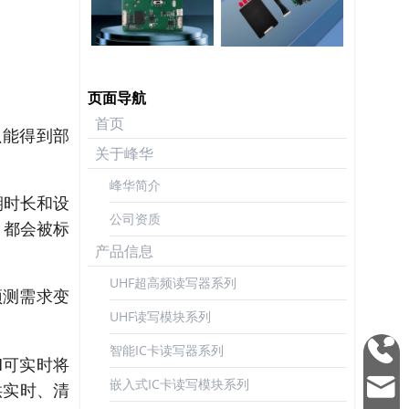
页面导航
首页
只能得到部
关于峰华
峰华简介
期时长和设
公司资质
）都会被标
产品信息
UHF超高频读写器系列
预测需求变
UHF读写模块系列
智能IC卡读写器系列
0755
I可实时将
2692
嵌入式IC卡读写模块系列
供实时、清
mark
3337