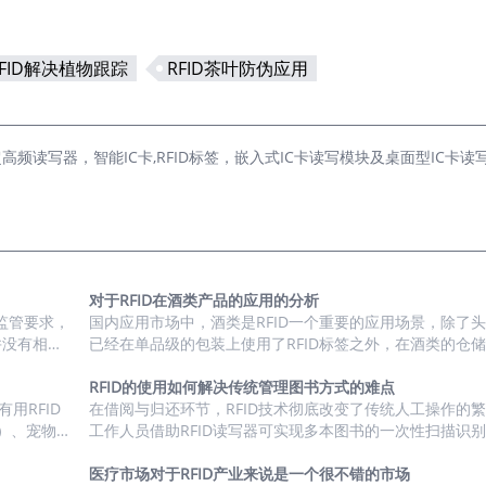
RFID解决植物跟踪
RFID茶叶防伪应用
读写器，智能IC卡,RFID标签，嵌入式IC卡读写模块及桌面型IC卡读写
对于RFID在酒类产品的应用的分析
监管要求，
国内应用市场中，酒类是RFID一个重要的应用场景，除了
并没有相关
已经在单品级的包装上使用了RFID标签之外，在酒类的仓
场上也有相
节的载具上，RFID标签的使用也比较普及了。 1、市场驱
签在食品/
度分析 2、终端用户汇总盘点 3、市场潜力与渗透率 根据市场的实际
RFID的使用如何解决传统管理图书方式的难点
市场驱动力
用RFID
情况，我们看到的RFID在白酒行业的一个应用趋势是：在
在借阅与归还环节，RFID技术彻底改变了传统人工操作的
）、宠物类
上，主要选用的方案是HF（NFC），主要原因是NFC可以
工作人员借助RFID读写器可实现多本图书的一次性扫描识
F两个频段
互动，可以进行酒类的防伪溯源功能。 而在酒类的流转过
本核对，读者甚至能通过自助借还设备完成身份验证与图书
康数据等，
载具的管理以UHF...
整个过程仅需数十秒。归还时，读写器可快速读取图书信息
医疗市场对于RFID产业来说是一个很不错的市场