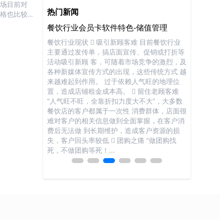
幅缩短单本
市场目前对
热门新闻
者等待时
价格也比较
馆藏管理，
PD、血液
应管理
餐饮行业会员卡软件特色-储值管理
KTV行
.
用于医疗领
处理上百万个乘
餐饮行业现状  吸引新顾客难 目前餐饮行业
KTV行业现
院正在推行
准时的运送到目
主要通过发传单，搞店面宣传、促销或打折等
如雨后春
材料等高值
到航空包裹的追
活动吸引新顾 客，可随着市场竞争的激烈，及
质化的问题
输、存储、
乘客和托运行李都
各种新媒体宣传方式的出现，这些传统方式 越
家庭式KT
使乘客和托运行李
来越难起到作用。 过于依赖人气旺的地理位
如何吸引到
。RFID电子标
置，造成店铺租金成本高。  留住老顾客难
旺不旺，全
有的行李标签中、
“人气旺不旺，全靠折扣力度大不大”，大多数
客户都属于
分类设备中去。
餐饮店的客户都属于一次性 消费群体，店面很
的相关信
而不管行李的摆
难对客户的相关信息做到全面掌握，在客户消
做到长期维
场的试验证明
费后无法做 到长期维护，造成客户资源的损
头率较低；
更安全可靠。
失，客户回头率较低  团购之痛 “做团购找
购等死！”
.
死，不做团购等死！...
KTV市...