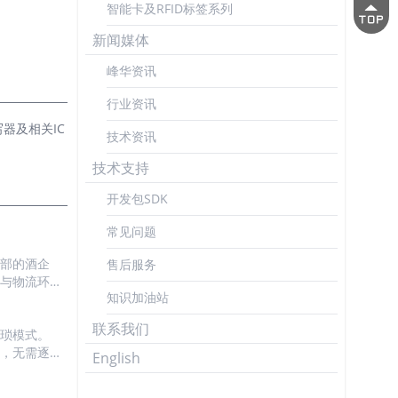
智能卡及RFID标签系列
新闻媒体
峰华资讯
行业资讯
器及相关IC
技术资讯
技术支持
开发包SDK
常见问题
头部的酒企
售后服务
储与物流环
知识加油站
动力与需求
联系我们
单品级的酒
繁琐模式。
与手机直接
别，无需逐
English
程中，对于
借还操作，
并关联馆藏