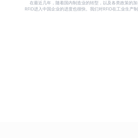
LF则适用于注射到动物体内，从而进行身份识别管理等。 1
在最近几年，随着国内制造业的转型，以及各类政策的加
力与需求度分析 2、终端用户汇总盘点 因本章节聚焦于UHF RFID，所
RFID进入中国企业的进度也很快。我们对RFID在工业生产
以，我们主要盘点市场上UHF RFID在动物领域的终端客户， 猪肉
景进行了详细的分析。 1、市场驱动力与需求度分析 2、终端用户汇总
超高频读卡器支持芯片测温是指什么服
气
殖...
盘点 工业生产的范围很大，根据我们调研了解，RFID在汽车生产、手
务？
R
机等电子产品、家电、光伏、锂电等行业的应用比较集中 
碱
力与渗透率 中国工业生产制造市场RFID标签渗透率分析 基于市场渗
<p>深圳峰华科技公司Uhf读卡器具备芯片测
具
透率信息，我们对中国工业生产制造市场RFID标签出货量数据
温功能，是指能读出特殊测温芯片标签，如特
息
殊测温标签贴在人或动物身上 ，我司UHF读卡
气
器即可读出人或动物身上的体温度数。测温芯
一种
片标签属订制产品，如有需求联系我司市场部
术
定购！</p>...
的
密
发
据
测