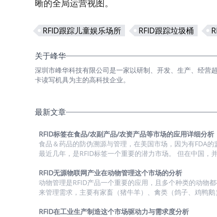
晰的全局运营视图。
RFID跟踪儿童娱乐场所
RFID跟踪垃圾桶
关于峰华
深圳市峰华科技有限公司是一家以研制、开发、生产、经营超高频
卡读写机具为主的高科技企业。
最新文章
RFID标签在食品/农副产品/农资产品等市场的应用详细分析
食品＆药品的防伪溯源与管理，在美国市场，因为有FDA的
最近几年，是RFID标签一个重要的潜力市场。 但在中国，
的普适性政策对这类型的产品进行的大规模的监管，目前市
关的小范围政策的扶持，或者市场化的项目在落地。 RFID标
RFID无源物联网产业在动物管理这个市场的分析
农副产品/农资产品等市场的应用进行了详细的分析。 1、
动物管理是RFID产品一个重要的应用，且多个种类的动物都有
与需求度分析 2、市场潜力与渗透率 中国食品/农副产品/农资产品市
来管理需求，主要有家畜（猪牛羊）、禽类（鸽子、鸡鸭鹅
（猫犬）、实验动物（小白鼠等）。这个场景主要有UHF与L
场RFID标签需求潜力分析 细分市场 使用RFID的...
的方案，UHF适用于对动物的大规模盘点以及记录动物的健
RFID在工业生产制造这个市场驱动力与需求度分析