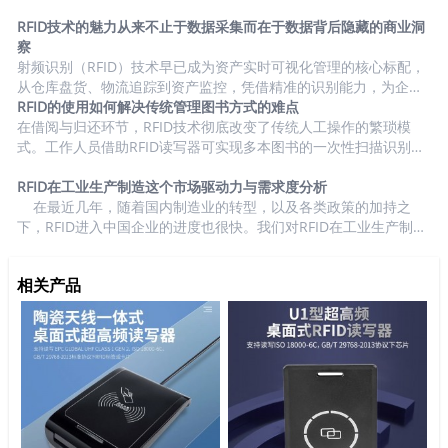
以与手机直接互动，可以进行酒类的防伪溯源功能。 而在酒类的流
鹅）、宠物类（猫犬）、实验动物（小白鼠等）。这个场景主要有
转过程中，对于载具的管理以UHF...
UHF与LF两个频段的方案，UHF适用于对动物的大规模盘点以及记
RFID技术的魅力从来不止于数据采集而在于数据背后隐藏的商业洞
录动物的健康数据等，LF则适用于注射到动物体内，从而进行身份
察
识别管理等。 1、市场驱动力与需求度分析 2、终端用户汇总盘点
射频识别（RFID）技术早已成为资产实时可视化管理的核心标配，
因本章节聚焦于UHF RFID，所以，我们主要盘点市场上UHF RFID
从仓库盘货、物流追踪到资产监控，凭借精准的识别能力，为企业
实时掌控资产动态提供了可靠支撑。然而，随着应用场景的持续拓
RFID的使用如何解决传统管理图书方式的难点
在动物领域的终端客户， 猪肉养殖...
展与部署规模的扩大，标签读取次数动辄达到数十亿级，海量原始
在借阅与归还环节，RFID技术彻底改变了传统人工操作的繁琐模
数据随之产生，往往让企业陷入“数据过载” 的困境 —— 信息繁杂零
式。工作人员借助RFID读写器可实现多本图书的一次性扫描识别，
散，难以快速提炼有效价值。 事实上，RFID 技术的真正魅力，从
无需逐本核对，读者甚至能通过自助借还设备完成身份验证与图书
来不止于数据采集本身，而在于数据背后隐藏的商业洞察。这正是
借还操作，整个过程仅需数十秒。归还时，读写器可快速读取图书
RFID在工业生产制造这个市场驱动力与需求度分析
人工智能（AI）的核心价值所在：它能将 “标签被读取” 这类基础识
信息并关联馆藏位置，配合智能分拣系统还能自动完成图书的分类
在最近几年，随着国内制造业的转型，以及各类政策的加持之
别事件，...
整理，大幅缩短单本图书处理时间，有效缓解高峰期排队拥堵问
下，RFID进入中国企业的进度也很快。我们对RFID在工业生产制造
题，既减少了读者等待时间，也减轻了工作人员的重复劳动压力。
这个场景进行了详细的分析。 1、市场驱动力与需求度分析 2、终
对于图书盘点与馆藏管理，RFID技术让高效精准盘点成为可能。工
端用户汇总盘点 工业生产的范围很大，根据我们调研了解，RFID在
相关产品
作人员手持便携式R...
汽车生产、手机等电子产品、家电、光伏、锂电等行业的应用比较
集中 3、市场潜力与渗透率 中国工业生产制造市场RFID标签渗透
率分析 基于市场渗透率信息，我们对中国工业生产制造市场RFID
标签出货量数据评估...