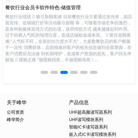
餐饮行业会员卡软件特色-储值管理
K
将
餐饮行业现状  吸引新顾客难 目前餐饮行业主要通过发传单，搞店
K
裹的
面宣传、促销或打折等活动吸引新顾 客，可随着市场竞争的激烈，
行
管理
及各种新媒体宣传方式的出现，这些传统方式 越来越难起到作用。
式
D
过于依赖人气旺的地理位置，造成店铺租金成本高。  留住老顾客
顾
续
难 “人气旺不旺，全靠折扣力度大不大”，大多数餐饮店的客户都属
数
不
于一次性 消费群体，店面很难对客户的相关信息做到全面掌握，在
做
比
客户消费后无法做 到长期维护，造成客户资源的损失，客户回头率
损
较低  团购之痛 “做团购找死，不做团购等死！...
死
关于峰华
产品信息
公司资质
UHF超高频读写器系列
峰华简介
UHF读写模块系列
智能IC卡读写器系列
嵌入式IC卡读写模块系列