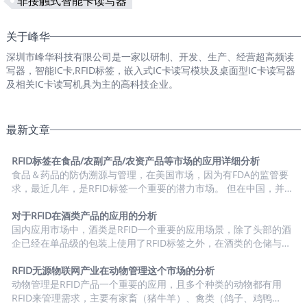
非接触式智能卡读写器
关于峰华
深圳市峰华科技有限公司是一家以研制、开发、生产、经营超高频读
写器，智能IC卡,RFID标签，嵌入式IC卡读写模块及桌面型IC卡读写器
及相关IC卡读写机具为主的高科技企业。
最新文章
RFID标签在食品/农副产品/农资产品等市场的应用详细分析
食品＆药品的防伪溯源与管理，在美国市场，因为有FDA的监管要
求，最近几年，是RFID标签一个重要的潜力市场。 但在中国，并没
有相关的普适性政策对这类型的产品进行的大规模的监管，目前市
场上也有相关的小范围政策的扶持，或者市场化的项目在落地。
对于RFID在酒类产品的应用的分析
RFID标签在食品/农副产品/农资产品等市场的应用进行了详细的分
国内应用市场中，酒类是RFID一个重要的应用场景，除了头部的酒
析。 1、市场驱动力与需求度分析 2、市场潜力与渗透率 中国食
企已经在单品级的包装上使用了RFID标签之外，在酒类的仓储与物
品/农副产品/农资产品市场RFID标签需求潜力分析 细分市场 使用
流环节的载具上，RFID标签的使用也比较普及了。 1、市场驱动力
RFID的...
与需求度分析 2、终端用户汇总盘点 3、市场潜力与渗透率 根据市
RFID无源物联网产业在动物管理这个市场的分析
场的实际情况，我们看到的RFID在白酒行业的一个应用趋势是：在
动物管理是RFID产品一个重要的应用，且多个种类的动物都有用
单品级的酒上，主要选用的方案是HF（NFC），主要原因是NFC可
RFID来管理需求，主要有家畜（猪牛羊）、禽类（鸽子、鸡鸭