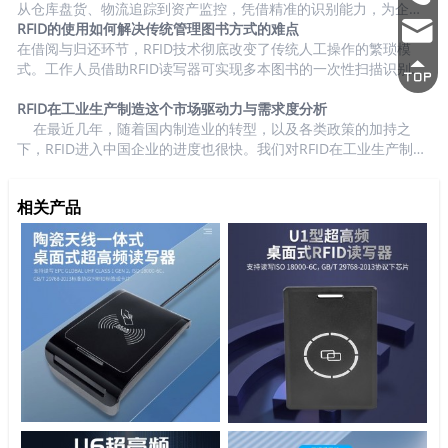
因本章节聚焦于UHF RFID，所以，我们主要盘点市场上UHF RFID
从仓库盘货、物流追踪到资产监控，凭借精准的识别能力，为企业
2692
实时掌控资产动态提供了可靠支撑。然而，随着应用场景的持续拓
RFID的使用如何解决传统管理图书方式的难点
在动物领域的终端客户， 猪肉养殖...
mark
3337
展与部署规模的扩大，标签读取次数动辄达到数十亿级，海量原始
在借阅与归还环节，RFID技术彻底改变了传统人工操作的繁琐模
数据随之产生，往往让企业陷入“数据过载” 的困境 —— 信息繁杂零
式。工作人员借助RFID读写器可实现多本图书的一次性扫描识别，
散，难以快速提炼有效价值。 事实上，RFID 技术的真正魅力，从
无需逐本核对，读者甚至能通过自助借还设备完成身份验证与图书
来不止于数据采集本身，而在于数据背后隐藏的商业洞察。这正是
借还操作，整个过程仅需数十秒。归还时，读写器可快速读取图书
RFID在工业生产制造这个市场驱动力与需求度分析
人工智能（AI）的核心价值所在：它能将 “标签被读取” 这类基础识
信息并关联馆藏位置，配合智能分拣系统还能自动完成图书的分类
在最近几年，随着国内制造业的转型，以及各类政策的加持之
别事件，...
整理，大幅缩短单本图书处理时间，有效缓解高峰期排队拥堵问
下，RFID进入中国企业的进度也很快。我们对RFID在工业生产制造
题，既减少了读者等待时间，也减轻了工作人员的重复劳动压力。
这个场景进行了详细的分析。 1、市场驱动力与需求度分析 2、终
对于图书盘点与馆藏管理，RFID技术让高效精准盘点成为可能。工
端用户汇总盘点 工业生产的范围很大，根据我们调研了解，RFID在
相关产品
作人员手持便携式R...
汽车生产、手机等电子产品、家电、光伏、锂电等行业的应用比较
集中 3、市场潜力与渗透率 中国工业生产制造市场RFID标签渗透
率分析 基于市场渗透率信息，我们对中国工业生产制造市场RFID
标签出货量数据评估...