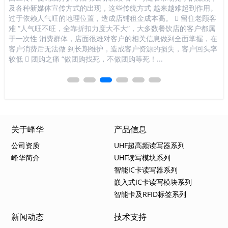
管理
及各种新媒体宣传方式的出现，这些传统方式 越来越难起到作用。
式
D
过于依赖人气旺的地理位置，造成店铺租金成本高。  留住老顾客
顾
续
难 “人气旺不旺，全靠折扣力度大不大”，大多数餐饮店的客户都属
数
不
于一次性 消费群体，店面很难对客户的相关信息做到全面掌握，在
做
比
客户消费后无法做 到长期维护，造成客户资源的损失，客户回头率
损
较低  团购之痛 “做团购找死，不做团购等死！...
死
关于峰华
产品信息
公司资质
UHF超高频读写器系列
峰华简介
UHF读写模块系列
智能IC卡读写器系列
嵌入式IC卡读写模块系列
智能卡及RFID标签系列
新闻动态
技术支持