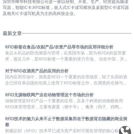
深圳市峰华科技有限公司是一家以研制、开发、生产、经营超高频读
写器，智能IC卡,RFID标签，嵌入式IC卡读写模块及桌面型IC卡读写器
及相关IC卡读写机具为主的高科技企业。
最新文章
RFID标签在食品/农副产品/农资产品等市场的应用详细分析
食品＆药品的防伪溯源与管理，在美国市场，因为有FDA的监管要
求，最近几年，是RFID标签一个重要的潜力市场。 但在中国，并没
有相关的普适性政策对这类型的产品进行的大规模的监管，目前市
场上也有相关的小范围政策的扶持，或者市场化的项目在落地。
对于RFID在酒类产品的应用的分析
RFID标签在食品/农副产品/农资产品等市场的应用进行了详细的分
国内应用市场中，酒类是RFID一个重要的应用场景，除了头部的酒
析。 1、市场驱动力与需求度分析 2、市场潜力与渗透率 中国食
企已经在单品级的包装上使用了RFID标签之外，在酒类的仓储与物
品/农副产品/农资产品市场RFID标签需求潜力分析 细分市场 使用
流环节的载具上，RFID标签的使用也比较普及了。 1、市场驱动力
RFID的...
与需求度分析 2、终端用户汇总盘点 3、市场潜力与渗透率 根据市
RFID无源物联网产业在动物管理这个市场的分析
场的实际情况，我们看到的RFID在白酒行业的一个应用趋势是：在
动物管理是RFID产品一个重要的应用，且多个种类的动物都有用
单品级的酒上，主要选用的方案是HF（NFC），主要原因是NFC可
RFID来管理需求，主要有家畜（猪牛羊）、禽类（鸽子、鸡鸭
以与手机直接互动，可以进行酒类的防伪溯源功能。 而在酒类的流
鹅）、宠物类（猫犬）、实验动物（小白鼠等）。这个场景主要有
转过程中，对于载具的管理以UHF...
UHF与LF两个频段的方案，UHF适用于对动物的大规模盘点以及记
RFID技术的魅力从来不止于数据采集而在于数据背后隐藏的商业洞
录动物的健康数据等，LF则适用于注射到动物体内，从而进行身份
察
识别管理等。 1、市场驱动力与需求度分析 2、终端用户汇总盘点
射频识别（RFID）技术早已成为资产实时可视化管理的核心标配，
0755